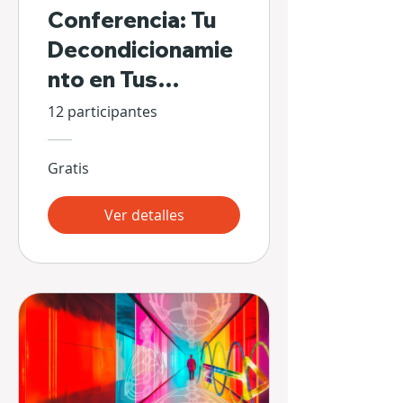
Conferencia: Tu
Decondicionamie
nto en Tus
Propias Manos
12 participantes
Gratis
Ver detalles