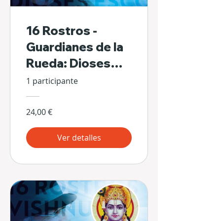
16 Rostros -
Guardianes de la
Rueda: Dioses
Escondidos de Sí
1 participante
Mismos
24,00 €
Ver detalles