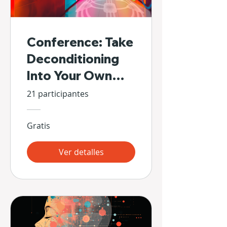
Conference: Take
Deconditioning
Into Your Own
Hands
21 participantes
Gratis
Ver detalles