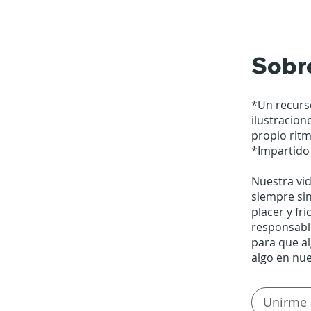
Sobr
*Un recurso
ilustracio
propio ritm
*Impartido
Nuestra vid
siempre si
placer y fr
responsable
para que a
algo en nue
Unirme 