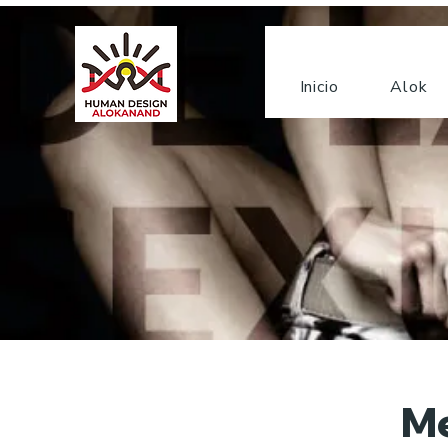
Inicio
Alok
Me