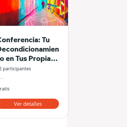
Conferencia: Tu
Decondicionamien
to en Tus Propias
Manos
2 participantes
ratis
Ver detalles