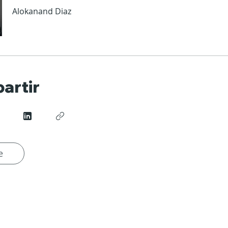
Alokanand Diaz
artir
e