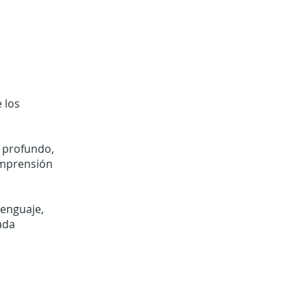
 los
s profundo,
omprensión
lenguaje,
ada