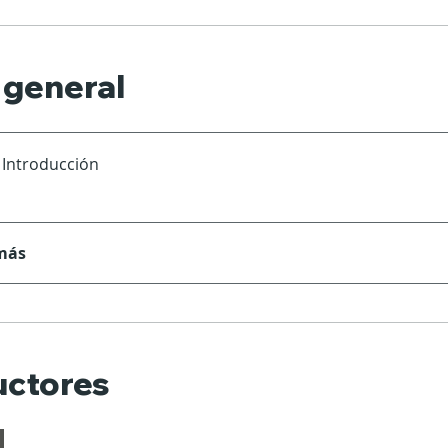
 general
- Introducción
más
uctores