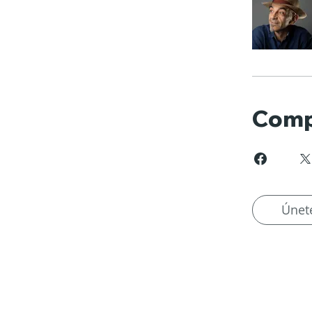
Comp
Únet