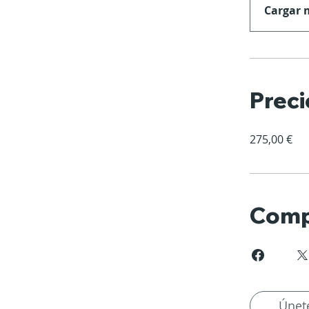
Cargar 
Preci
275,00 €
Comp
Únet