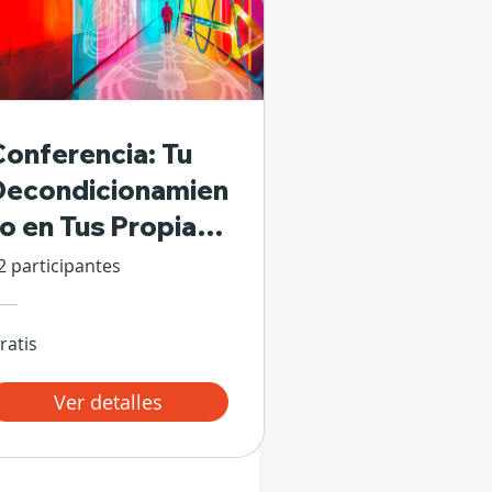
Conferencia: Tu
Decondicionamien
to en Tus Propias
Manos
2 participantes
ratis
Ver detalles