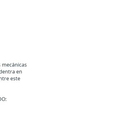
es mecánicas
adentra en
ntre este
DO: