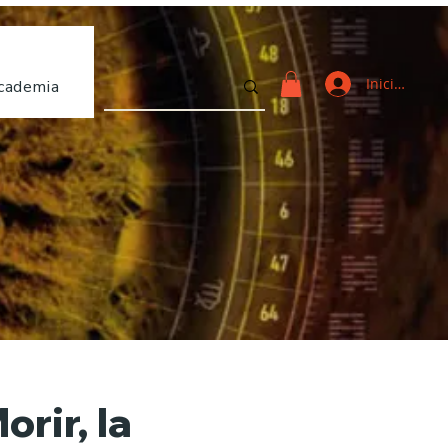
Iniciar sesi
cademia
orir, la