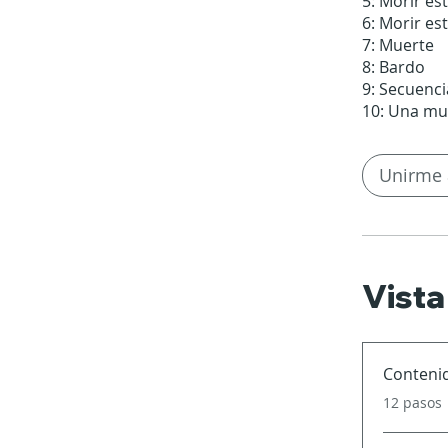
5: Morir es
6: Morir es
7: Muerte
8: Bardo
9: Secuenc
10: Una mu
Unirme 
Vista
Conteni
.
12 pasos