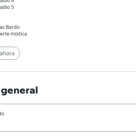
tadio 4
tadio 5
ias Bardo
erte mística
ahora
 general
do