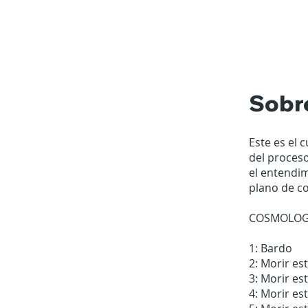
Sobr
Este es el 
del proceso
el entendim
plano de co
COSMOLOGÍA
1: Bardo
2: Morir es
3: Morir es
4: Morir es