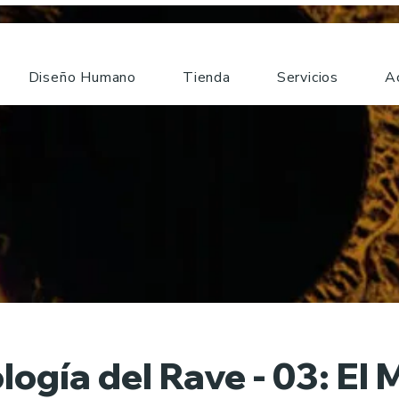
Diseño Humano
Tienda
Servicios
A
gía del Rave - 03: El M