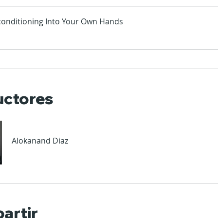
conditioning Into Your Own Hands
uctores
Alokanand Diaz
artir