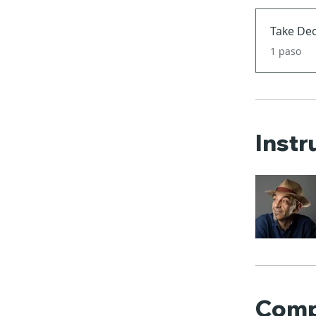
Take De
.
1 paso
Instr
Comp