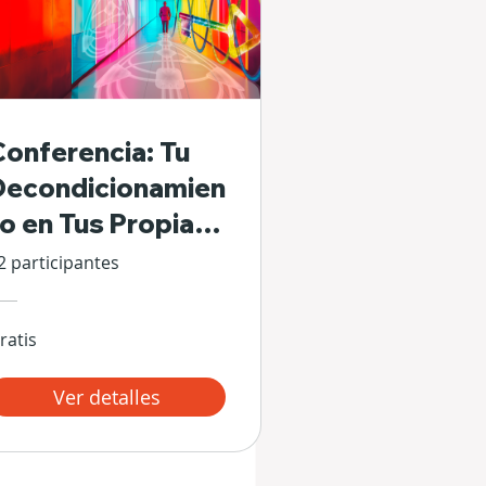
Conferencia: Tu
Decondicionamien
to en Tus Propias
Manos
2 participantes
ratis
Ver detalles