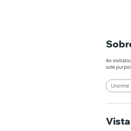
Sobr
An invitati
sole purpos
Unirme 
Vista