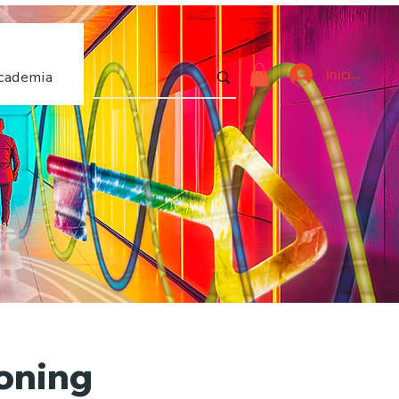
Iniciar sesi
cademia
oning