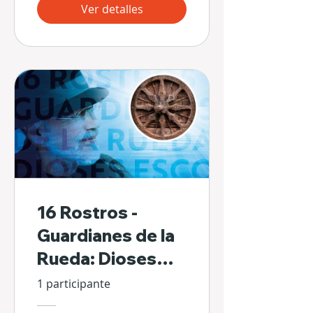
Ver detalles
16 Rostros -
Guardianes de la
Rueda: Dioses
Escondidos de Sí
1 participante
Mismos