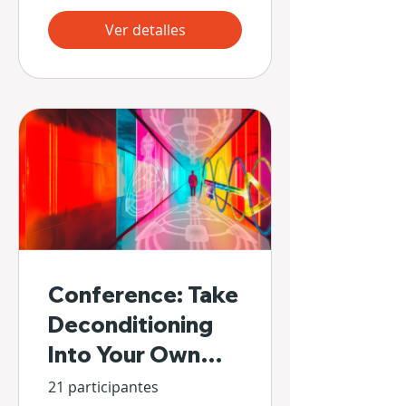
Ver detalles
Conference: Take
Deconditioning
Into Your Own
Hands
21 participantes