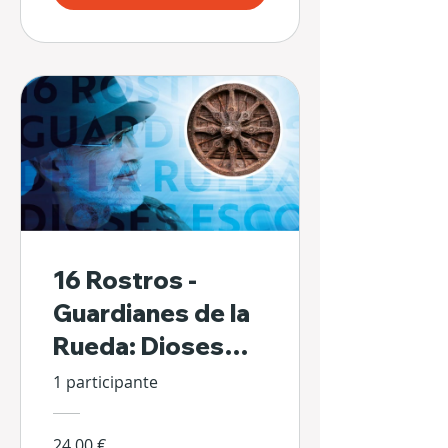
16 Rostros -
Guardianes de la
Rueda: Dioses
Escondidos de Sí
1 participante
Mismos
24,00 €