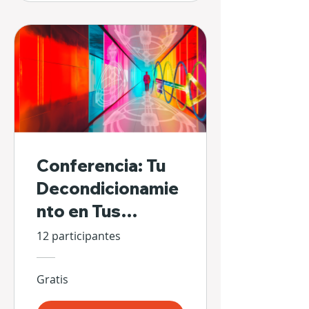
Conferencia: Tu
Decondicionamie
nto en Tus
Propias Manos
12 participantes
Gratis