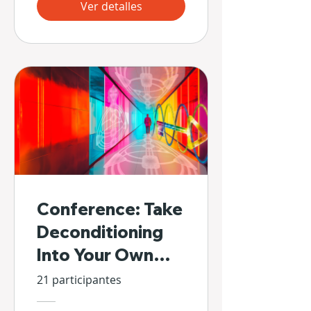
Ver detalles
Conference: Take
Deconditioning
Into Your Own
Hands
21 participantes