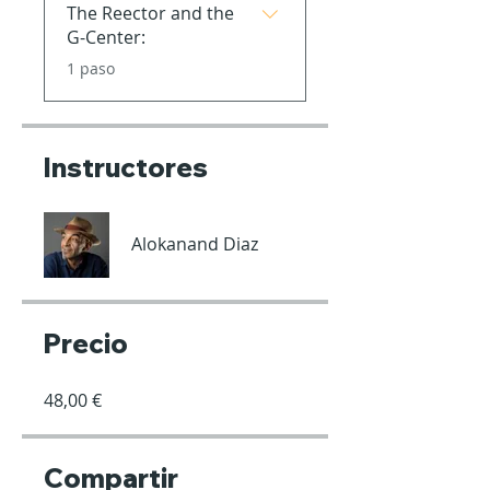
The Reector and the
G-Center:
.
1 paso
Instructores
Alokanand Diaz
Precio
48,00 €
Compartir