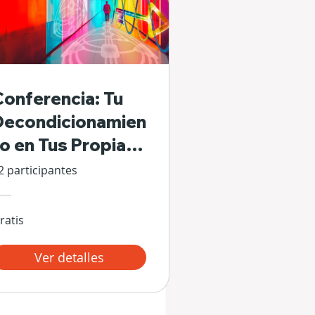
Conferencia: Tu
Decondicionamien
to en Tus Propias
Manos
2 participantes
ratis
Ver detalles