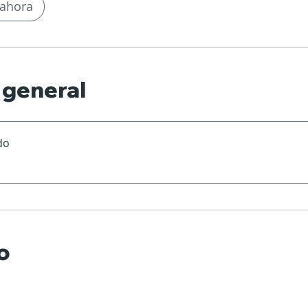
ahora
 general
do
o