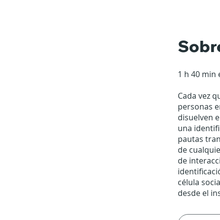
Sobr
1 h 40 min 
Cada vez qu
personas en
disuelven e
una identif
pautas tran
de cualqui
de interac
identificac
célula soci
desde el in