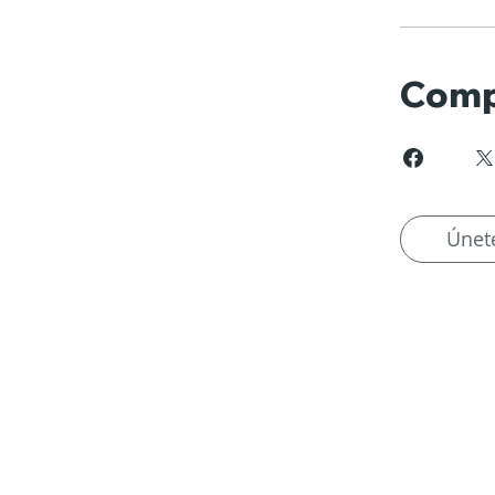
Comp
Únet