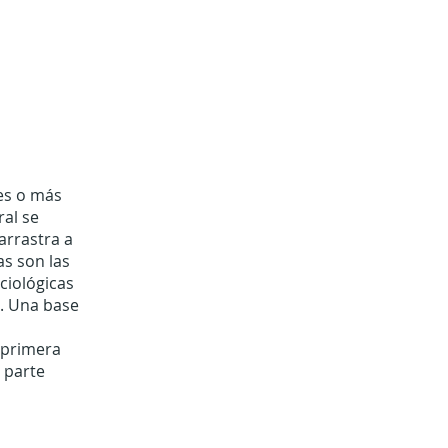
res o más
ral se
arrastra a
as son las
ciológicas
. Una base
a primera
 parte