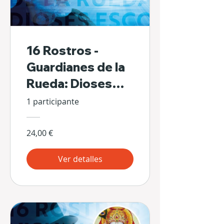
16 Rostros -
Guardianes de la
Rueda: Dioses
Escondidos de Sí
1 participante
Mismos
24,00 €
Ver detalles