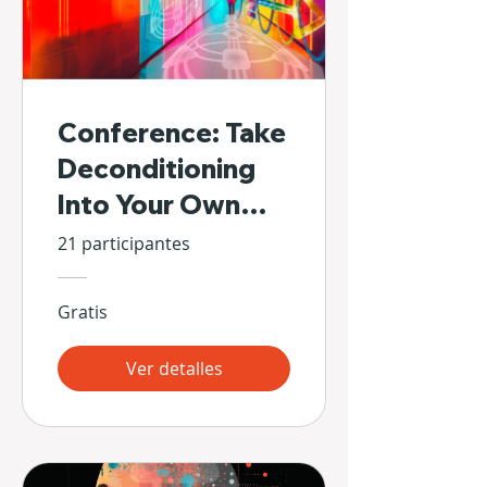
Conference: Take
Deconditioning
Into Your Own
Hands
21 participantes
Gratis
Ver detalles