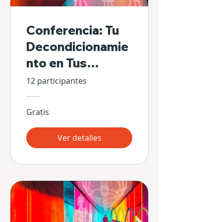
Conferencia: Tu
Decondicionamie
nto en Tus
Propias Manos
12 participantes
Gratis
Ver detalles