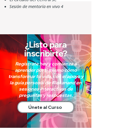
Sesión de mentoría en vivo 4
¿Listo para
inscribirte?
Regístrate hoy y comienza a
aprender por ti mismo cómo
transformar tu vida, con el apoyo y
la guía personal de Alokanand en
sesiones interactivas de
preguntas y respuestas.
Únete al Curso