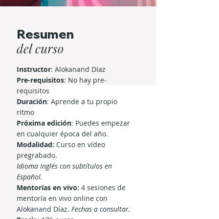
propósito— crece día a día.

Resumen
Alokanand Díaz
del curso
Instructor
: Alokanand Díaz
Pre-requisitos
: No hay pre-
requisitos
Duración
: Aprende a tu propio
ritmo
Próxima edición
: Puedes empezar
en cualquier época del año.
Modalidad:
Curso en vídeo
pregrabado.
Idioma Inglés con subtítulos en
Español.
Mentorías en vivo:
4 sesiones de
mentoría en vivo online con
Alokanand Díaz.
Fechas a consultar.