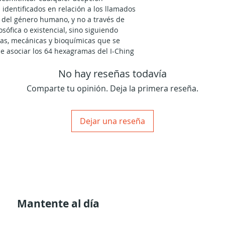
identificados en relación a los llamados
es’ del género humano, y no a través de
osófica o existencial, sino siguiendo
cas, mecánicas y bioquímicas que se
 asociar los 64 hexagramas del I-Ching
cidos genéticos en grupos de 4 puertas
No hay reseñas todavía
ño Humano.
nte humana a través del trabajo y de su
Comparte tu opinión. Deja la primera reseña.
 forma. Es el YIN / YIN de la mente
’ cree ser capaz de ‘adivinar el porvenir’
 actividades. Sus 4 puertas - 42, 3, 27,
Dejar una reseña
responsables del sometimiento de la
al de los generadores al imperio
l Cuarto de la Iniciación - Propósito a
Mantente al día