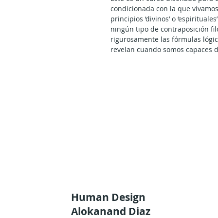
condicionada con la que vivamos 
principios ‘divinos’ o ‘espiritual
ningún tipo de contraposición fil
rigurosamente las fórmulas lógi
revelan cuando somos capaces de
con sus correspondientes aminoá
alrededor del Mandala del Dise
La fuerza de Jano fecunda la me
relación con los principios de la
humana, que en su entrega ‘devota
como consecuencia de sus propias
24 - tres de ellas sacrales, son 
capacidad de respuesta existenci
homogéneo de la razón. Rostro de
través de la mente.
Human Design
Alokanand Diaz