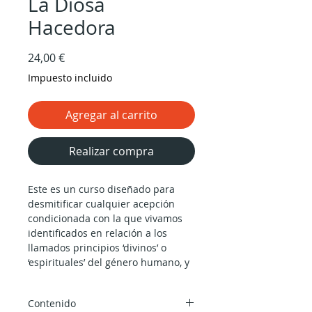
La Diosa
Hacedora
Precio
24,00 €
Impuesto incluido
Agregar al carrito
Realizar compra
Este es un curso diseñado para
desmitificar cualquier acepción
condicionada con la que vivamos
identificados en relación a los
llamados principios ‘divinos’ o
‘espirituales’ del género humano, y
no a través de ningún tipo de
contraposición filosófica o
Contenido
existencial, sino siguiendo