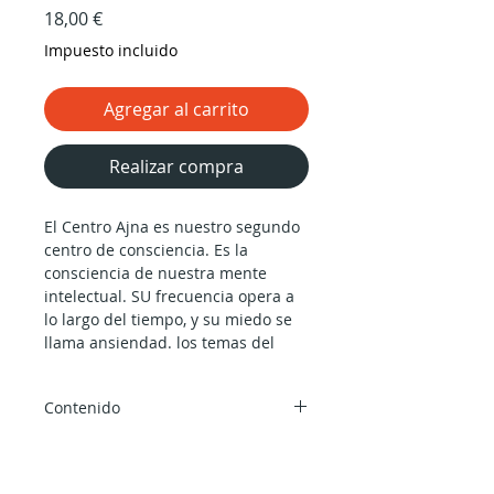
Precio
18,00 €
Impuesto incluido
Agregar al carrito
Realizar compra
El Centro Ajna es nuestro segundo
centro de consciencia. Es la
consciencia de nuestra mente
intelectual. SU frecuencia opera a
lo largo del tiempo, y su miedo se
llama ansiendad. los temas del
centro ajna son: el intelecto y su
proceso conceptualizador. Su
Contenido
atributo biológico son las glándulas
pituitarias. La función del Centro
30 min de vídeo sobre el centro
Ajna es investigar. La mente
Ajna por Alokanand Díaz.
intelectual no tiene ninguna