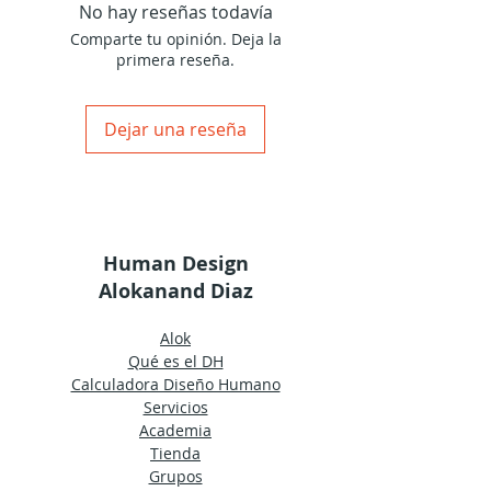
capacidad decisoria. Cuando está
No hay reseñas todavía
definido tiene que confiar en su
Comparte tu opinión. Deja la
manera fija de pensar y de
primera reseña.
procesar la información mental. El
centro ajna sin definir conoce todas
las formas de pensar y es muy
Dejar una reseña
intelectual.
Human Design
Alokanand Diaz
Alok
Qué es el DH
Calculadora Diseño Humano
Servicios
Academia
Tienda
Grupos