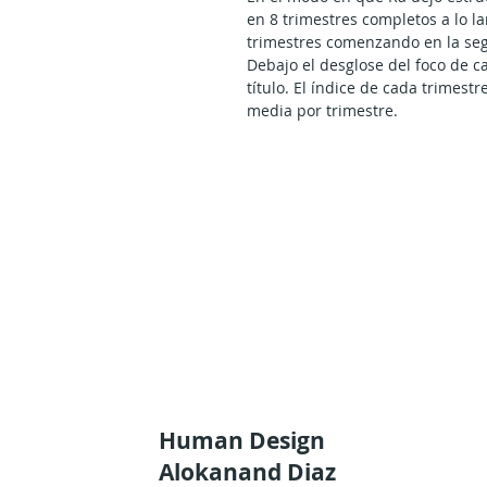
en 8 trimestres completos a lo l
trimestres comenzando en la se
Debajo el desglose del foco de c
título. El índice de cada trimest
media por trimestre.
INDICE DE TRIMESTRES:
Cosmología del Rave I: Ban Tugh
Ban-Tugh es una fórmula que est
del Rave, porque es el origen y la
que han dado origen desde siemp
este trimestre se explica la mecá
como le fue transmitida a Ra por l
Cosmología del Rave II: El Camin
Este es un curso que además de e
Hu en el marco de la espirituali
muy profundos de la relación qu
de la fuerza con la que el imper
expandir nuestra conciencia ind
produzca el despertar... o no.
Human Design
Conoce tu predisposición hacia l
Alokanand Diaz
exposición que te permite compr