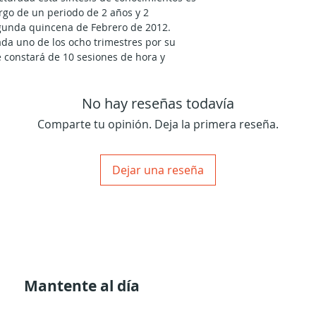
argo de un periodo de 2 años y 2
gunda quincena de Febrero de 2012.
ada uno de los ocho trimestres por su
re constará de 10 sesiones de hora y
No hay reseñas todavía
á en el núcleo mismo de la Cosmología
Comparte tu opinión. Deja la primera reseña.
 historia de los cristales de consciencia
re a toda forma de 'encarnación'. En
nica de toda la mitología del biverso tal y
Dejar una reseña
a 'Voz’.
o Místico
laborar sobre el viaje del propio Ra Uru
dad, ofrece una visión y entendimiento
e los seres humanos tienen con Dios, y
ativo genético nos impulsa a todos a
ividual hasta que eventualmente se
Mantente al día
a experiencia mística en esta espléndida
ender los mecanismos de los que nace la