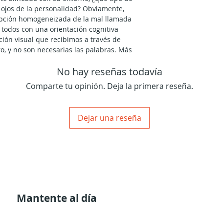
 ojos de la personalidad? Obviamente,
epción homogeneizada de la mal llamada
 todos con una orientación cognitiva
ción visual que recibimos a través de
o, y no son necesarias las palabras. Más
mienza el misterio y el despertar
No hay reseñas todavía
 un simple pasajero de la forma en el
 pasajero, tu mente ha dejado de
Comparte tu opinión. Deja la primera reseña.
 está disponible para alinearse con tu
tu geometría individual.
Dejar una reseña
Mantente al día