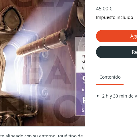
Precio
45,00 €
Impuesto incluido
Agr
Re
Contenido
2 h y 30 min de 
te alineado con su entorno, ¿qué tipo de