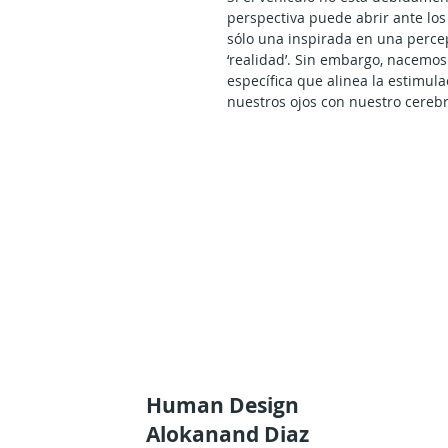
perspectiva puede abrir ante los
sólo una inspirada en una perc
‘realidad’. Sin embargo, nacemos
específica que alinea la estimula
nuestros ojos con nuestro cerebr
allá de la supuesta‘realidad’, co
individual a la conciencia de ser
ámbito de la personalidad. Como
interferir con tu vida material y
forma a través de la rendición a 
Human Design
Alokanand Diaz