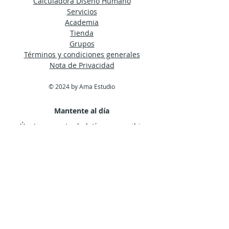
Calculadora Diseño Humano
Servicios
Academia
Tienda
Grupos
Términos y condiciones generales
Nota de Privacidad
© 2024 by Ama Estudio
Mantente al día
Únete a nuestro boletín para recibir
noticias de la HDA directamente en tu
bandeja de entrada.
Suscríbete Ahora