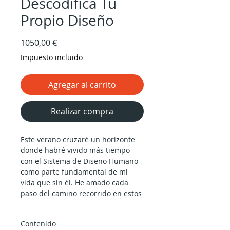
Descodifica Tu
Propio Diseño
Precio
1050,00 €
Impuesto incluido
Agregar al carrito
Realizar compra
Este verano cruzaré un horizonte
donde habré vivido más tiempo
con el Sistema de Diseño Humano
como parte fundamental de mi
vida que sin él. He amado cada
paso del camino recorrido en estos
33 años, y me he sentido siempre
privilegiado al poder dedicar mi
Contenido
vida a la transmisión de su