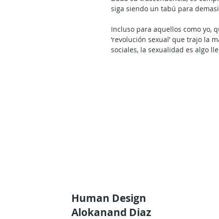
siga siendo un tabú para demas
Incluso para aquellos como yo, q
‘revolución sexual’ que trajo la 
sociales, la sexualidad es algo ll
Cuando miras la sexualidad hum
Diseño Humano, los niveles de i
tan evidentes que recuerdo lo do
sosteniéndome el abdomen, rie
aprendí por primera vez sobre ‘L
mismo tiempo que me convertía 
Como un ‘todólogo’, podría decir
viaje de maduración como un se
Antes de eso, no solo estaba pr
en que intentaba vivir mi podero
completamente en un profundo se
Human Design
únicas cosas que sentía como ‘
Alokanand Diaz
a un nivel de esclavitud que m