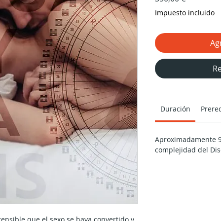
Impuesto incluido
Agr
Re
Duración
Prereq
Aproximadamente 9
complejidad del Di
ensible que el sexo se haya convertido y