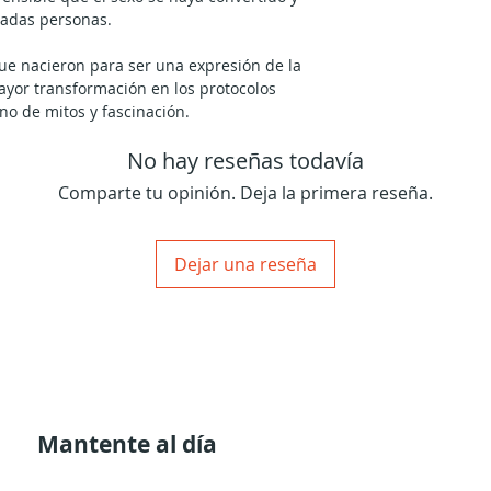
iadas personas.
ue nacieron para ser una expresión de la
mayor transformación en los protocolos
eno de mitos y fascinación.
No hay reseñas todavía
ana desde la perspectiva mecánica del
gnorancia en nuestra especie se hacen
Comparte tu opinión. Deja la primera reseña.
loroso que fue rodar por el suelo
ndo de mi propio malentendido cuando
a Mecánica de la Sexualidad’ en 1996, al
Dejar una reseña
en padre.
 que esas dos cosas juntas iniciaron mi
r emocional.
ofundamente distorsionado en la manera
sa libido emocional, sino que caí
ntido de tragedia al descubrir que las
Mantente al día
superiores a lo mundano’ me condenaban
e hacía odiarme a mí mismo como nada