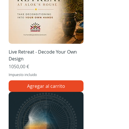
Live Retreat - Decode Your Own
Design
Precio
1050,00 €
Impuesto incluido
Agregar al carrito