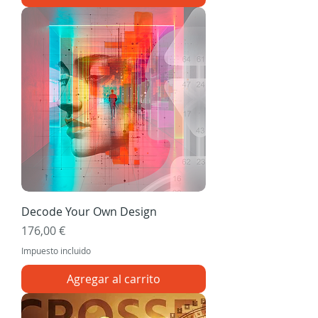
Decode Your Own Design
Precio
176,00 €
Impuesto incluido
Agregar al carrito