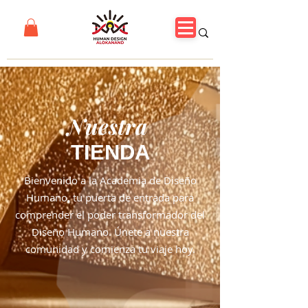
Nuestra
TIENDA
Bienvenido a la Academia de Diseño
Humano, tu puerta de entrada para
comprender el poder transformador del
Diseño Humano. Únete a nuestra
comunidad y comienza tu viaje hoy.