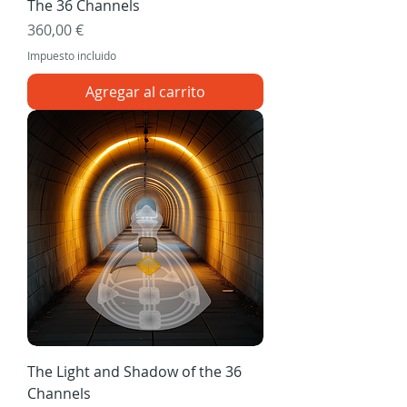
The 36 Channels
Precio
360,00 €
Impuesto incluido
Agregar al carrito
The Light and Shadow of the 36
Channels