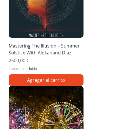
Mastering The Illusion – Summer
Solstice With Alokanand Diaz
Precio
2500,00 €
Impuesto incluido
Agregar al carrito