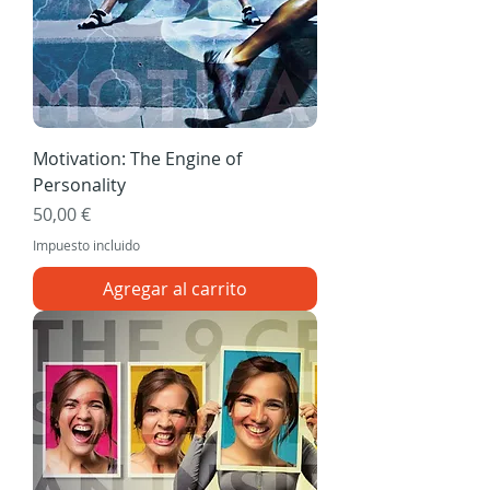
Motivation: The Engine of
Personality
Precio
50,00 €
Impuesto incluido
Agregar al carrito