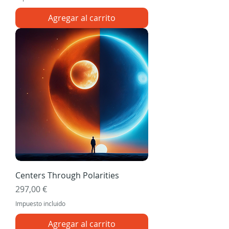
Agregar al carrito
Centers Through Polarities
Precio
297,00 €
Impuesto incluido
Agregar al carrito