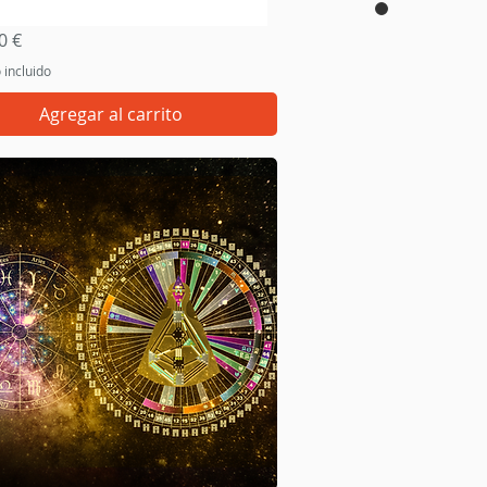
Vista rápida
etreat - Decode Your Own Design
0 €
 incluido
Agregar al carrito