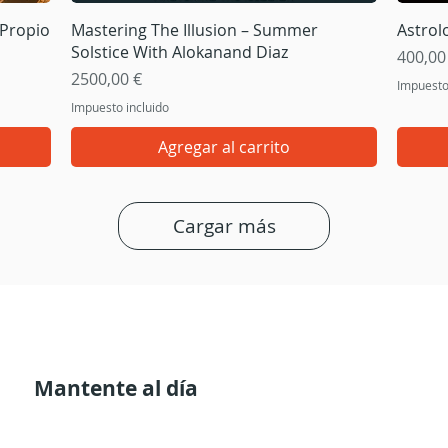
Vista rápida
 Propio
Mastering The Illusion – Summer
Astrol
Solstice With Alokanand Diaz
Precio
400,00
Precio
2500,00 €
Impuesto
Impuesto incluido
Agregar al carrito
Cargar más
Mantente al día