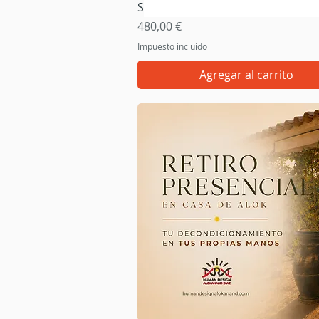
Vista rápida
Signposts of Illusion
Precio
480,00 €
Impuesto incluido
Agregar al carrito