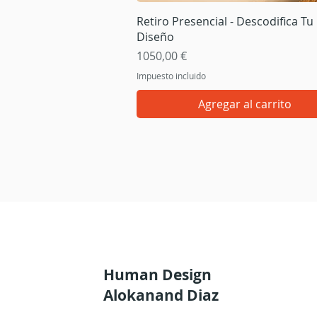
Vista rápida
Retiro Presencial - Descodifica Tu
Diseño
Precio
1050,00 €
Impuesto incluido
Agregar al carrito
Human Design
Alokanand Diaz