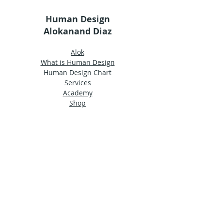
Human Design
Alokanand Diaz
Alok
What is Human Design
Human Design Chart
Services
Academy
Shop
Groups
Terms and Conditions
Privacy Policy
© 2024 by Ama Estudio
Stay in touch
Sign up for our newsletter to receive HDA
news straight to your inbox.