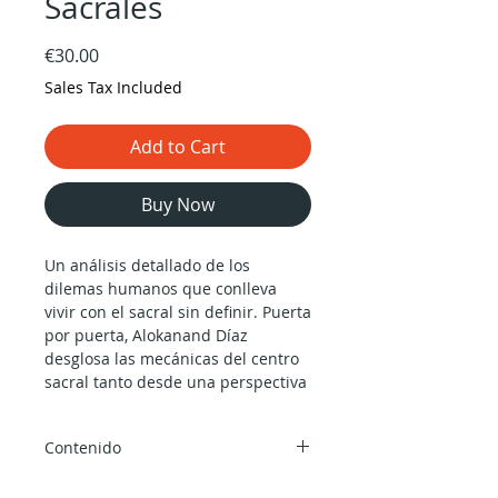
Sacrales
Price
€30.00
Sales Tax Included
Add to Cart
Buy Now
Un análisis detallado de los
dilemas humanos que conlleva
vivir con el sacral sin definir. Puerta
por puerta, Alokanand Díaz
desglosa las mecánicas del centro
sacral tanto desde una perspectiva
de la experiencia del generador
como cuando sus temas emergen
Contenido
magnificados por la predisposición
a convertirse en súper-esclavos de
5 h y 50 min en audio por