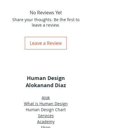
manifestadores, proyectores y
Alokanand Díaz.
reflectores.
Grabaciones de audio y
No Reviews Yet
diapositivas descargables.
Share your thoughts. Be the first to
leave a review.
Leave a Review
Human Design
Alokanand Diaz
Alok
What is Human Design
Human Design Chart
Services
Academy
Shop