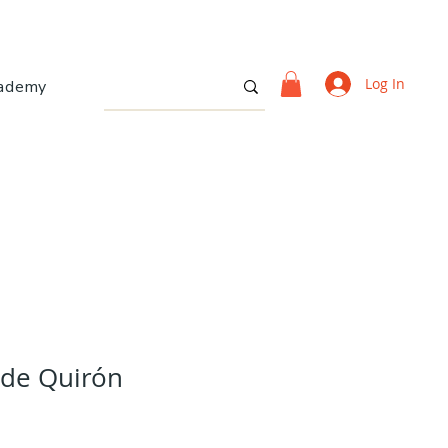
Log In
ademy
 de Quirón