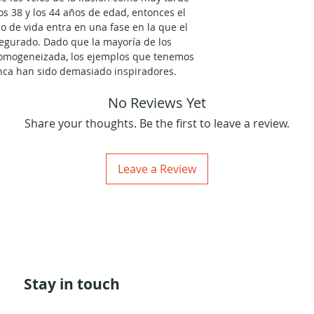
os 38 y los 44 años de edad, entonces el
so de vida entra en una fase en la que el
segurado. Dado que la mayoría de los
omogeneizada, los ejemplos que tenemos
nca han sido demasiado inspiradores.
s de 9 centros empezamos a ver cómo el
No Reviews Yet
mana continúa desarrollándose más allá
emente porque ¡puede!
Share your thoughts. Be the first to leave a review.
nta años de su vida, la personalidad
ia subjetividad ¡y ni siquiera lo sabe!
rno empieza a reconocerse así como se va
Leave a Review
mundo, pero eso no significa que la
e a la objetividad repentina, para nada.
to y continuo.
ndo la personalidad reconoce su falta
 desapegada del constante impulso a
r consiguiente cada vez está más
la mente abiertos a aprender de la
olos desde una perspectiva más distante,
Stay in touch
ver su propio pasado de un modo nuevo.
odo objetivo de evaluar las conclusiones