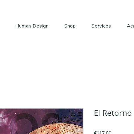
Human Design
Shop
Services
Ac
El Retorno
Price
€117.00