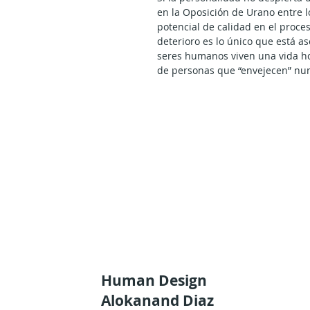
en la Oposición de Urano entre l
potencial de calidad en el proce
deterioro es lo único que está a
seres humanos viven una vida h
de personas que “envejecen” nu
Recién en estos tiempos de sere
potencial de la personalidad hu
de esta barrera y lo hace simpl
Verás, durante los primeros trei
humana vive encerrada en su prop
Cuando llega al Retorno de Satu
moviendo conscientemente en el 
personalidad pasa inmediatament
La maduración es un proceso len
EL primer cambio que sucede cua
de objetividad es que se ve más
sacar conclusiones mentales, po
dispuesta a mantener los ojos y 
experiencia de otros. Observánd
Human Design
también aprende a reconocer y 
Alokanand Diaz
Esto abre el potencial para un m