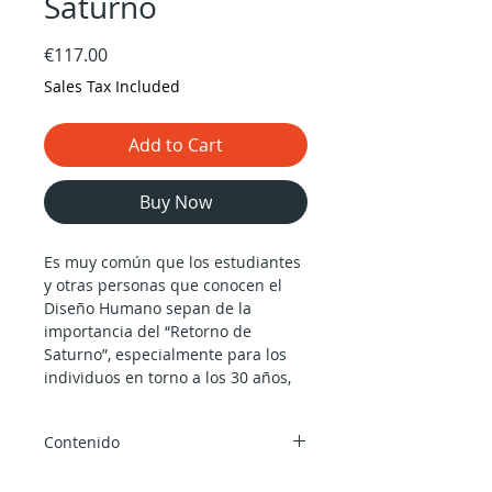
Saturno
Price
€117.00
Sales Tax Included
Add to Cart
Buy Now
Es muy común que los estudiantes
y otras personas que conocen el
Diseño Humano sepan de la
importancia del “Retorno de
Saturno”, especialmente para los
individuos en torno a los 30 años,
pero la verdadera importancia y
significado del llamado “Ciclo de
Contenido
Capacidad”, del cual la 6ta línea es
el “ejemplo” perfecto, no se
4 sesiones en vídeo por