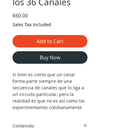
los 36 Canales
Price
€60.00
Sales Tax Included
Add to Cart
Buy Now
Si bien es cierto que un canal
forma parte siempre de una
secuencia de canales que lo liga a
un circuito particular, pero la
realidad es que no es así como los
experimentamos cotidianamente
en la percepción individual que
tenemos de nosotros mismos y del
Contenido
modo en que nuestra definición
sostiene y da consistencia a la
15 h y 33 min de audio por