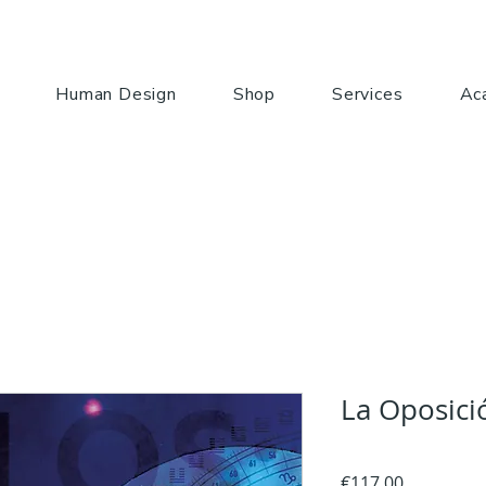
Human Design
Shop
Services
Ac
La Oposici
Price
€117.00