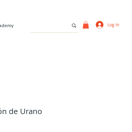
Log In
ademy
ón de Urano