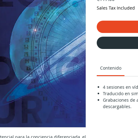
Sales Tax Included
Contenido
4 sesiones en ví
Traducido en sim
Grabaciones de a
descargables.
tencial para la conciencia diferenciada, el