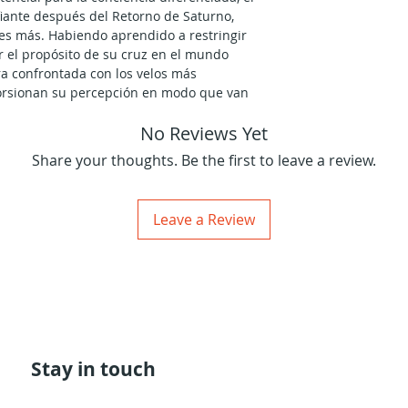
iante después del Retorno de Saturno,
 es más. Habiendo aprendido a restringir
r el propósito de su cruz en el mundo
ra confrontada con los velos más
torsionan su percepción en modo que van
 por ejemplo el hecho de que el mundo al
No Reviews Yet
na no parece contener los elementos que
ncontrar realización en la vida que uno
Share your thoughts. Be the first to leave a review.
amente no es que esos elementos no estén
homogeneizada simplemente es incapaz de
los en el modo correcto. Esto es debido
Leave a Review
 de sus capacidades para la auto-
el mundo y las cosas que de él espera de
ue no es original. Entre el primer
ón de Urano, la personalidad humana está
 una versión homogeneizada del mundo y
 lo encontró en la geometría en la que
do lo que uno pudiera soñar, pero no
a unicidad que cada uno de nosotros
Stay in touch
histe cósmico desde el aspecto