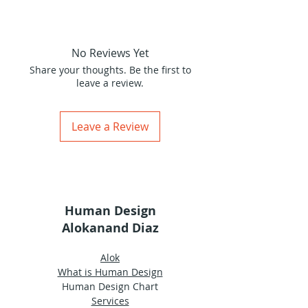
el resultado de una optimización
1 h y 4 min de vídeo por
no sólo del bienestar del cuerpo
Alokanand Díaz.
sino de su potencial de longevidad
como vehículo diseñado para
No Reviews Yet
completar el ciclo de vida uraniano
Share your thoughts. Be the first to
de 84 años, que es el
leave a review.
correspondiente al momento
evolutivo en el que nos
encontramos como especie.
Leave a Review
Human Design
Alokanand Diaz
Alok
What is Human Design
Human Design Chart
Services