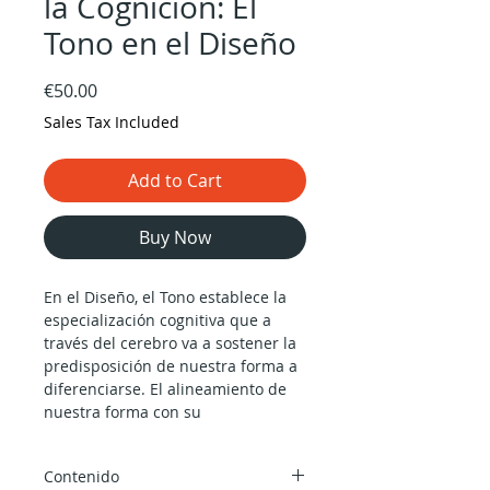
la Cognición: El
Tono en el Diseño
Price
€50.00
Sales Tax Included
Add to Cart
Buy Now
En el Diseño, el Tono establece la
especialización cognitiva que a
través del cerebro va a sostener la
predisposición de nuestra forma a
diferenciarse. El alineamiento de
nuestra forma con su
diferenciación asegura una
relación inteligente con el entorno
Contenido
físico en el que nos movemos, con