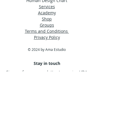
Human Design Chart
Services
Academy
Shop
Groups
Terms and Conditions
Privacy Policy
© 2024 by Ama Estudio
Stay in touch
Sign up for our newsletter to receive HDA
news straight to your inbox.
Subscribe Now