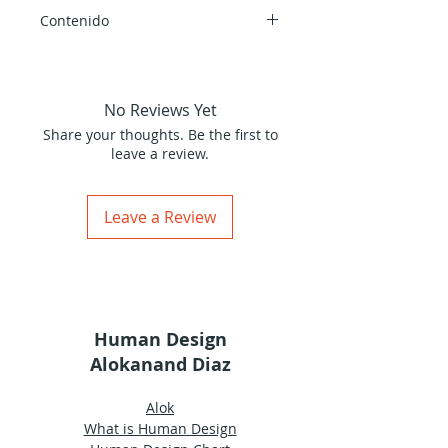
voz de Ra marcando el ritmo de
Contenido
fondo con su rica gestualidad.
26 min de vídeo traducido por
Alokanand Díaz.
Curso original impartido por Ra
No Reviews Yet
Uru Hu.
Share your thoughts. Be the first to
leave a review.
Leave a Review
Human Design
Alokanand Diaz
Alok
What is Human Design