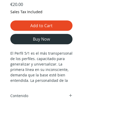
Price
€20.00
Sales Tax Included
Add to Cart
Buy Now
El Perfil 5/1 es el más transpersonal
de los perfiles. capacitado para
generalizar y universalizar. La
primera línea en su inconsciente,
demanda que la base esté bien
entendida. La personalidad de la
quinta línea atrae siempre las
proyecciones de los otros. Desde su
Contenido
perspectiva, el 5/1 es un agudo
observador del mundo que les
51 min de vídeo por Alokanand
rodea.
Díaz.