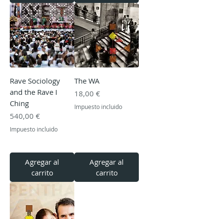
Rave Sociology
The WA
and the Rave I
Precio
18,00 €
Ching
Impuesto incluido
Precio
540,00 €
Impuesto incluido
Agregar al
Agregar al
carrito
carrito