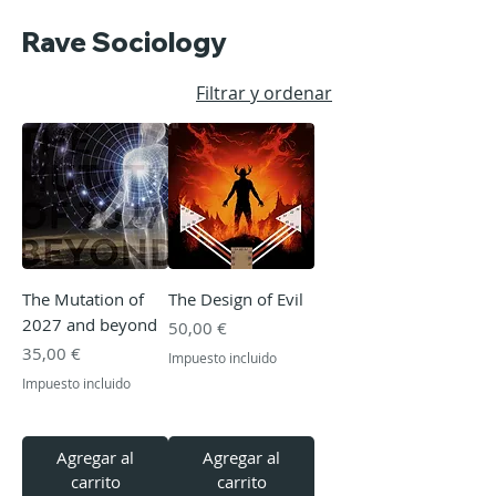
Rave Sociology
Filtrar y ordenar
The Mutation of
The Design of Evil
2027 and beyond
Precio
50,00 €
Precio
35,00 €
Impuesto incluido
Impuesto incluido
Agregar al
Agregar al
carrito
carrito