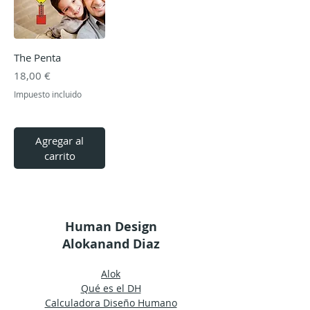
The Penta
Precio
18,00 €
Impuesto incluido
Agregar al
carrito
Human Design
Alokanand Diaz
Alok
Qué es el DH
Calculadora Diseño Humano