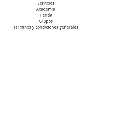
Servicios
Academia
Tienda
Grupos
Términos y condiciones generales
Nota de Privacidad
© 2024 by Ama Estudio
Mantente al día
Únete a nuestro boletín para recibir
noticias de la HDA directamente en tu
bandeja de entrada.
Suscríbete Ahora