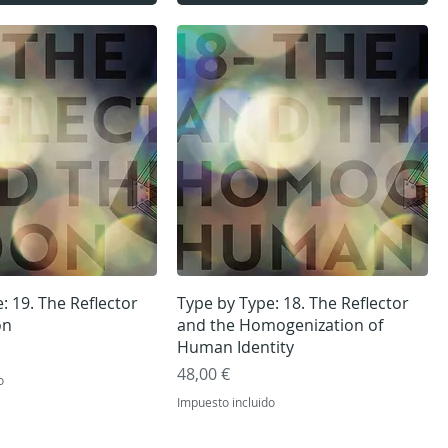
ista rápida
Vista rápida
: 19. The Reflector
Type by Type: 18. The Reflector
on
and the Homogenization of
Human Identity
Precio
48,00 €
o
Impuesto incluido