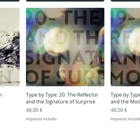
Vista rápida
V
n
Type by Type: 20. The Reflector
Type by Type
and the Signature of Surprise
and the Mo
Precio
Precio
48,00 €
48,00 €
Impuesto incluido
Impuesto incluid