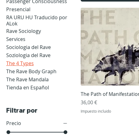
Passenger Consciousness
Presencial
RA URU HU Traducido por
ALok
Rave Sociology
Services
Sociologia del Rave
Soziologia del Rave
The 4 Types
The Rave Body Graph
The Rave Mandala
Tienda en Español
Vista rápida
The Path of Manifestatio
Precio
36,00 €
Filtrar por
Impuesto incluido
Precio