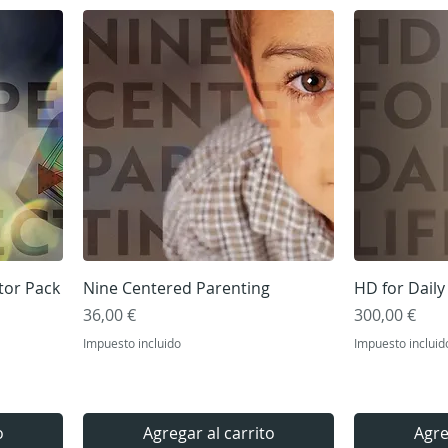
Vista rápida
V
tor Pack
Nine Centered Parenting
HD for Daily 
Precio
Precio
36,00 €
300,00 €
Impuesto incluido
Impuesto incluid
o
Agregar al carrito
Agre