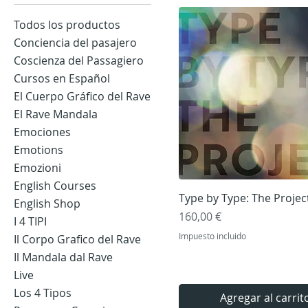
Todos los productos
Conciencia del pasajero
Coscienza del Passagiero
Cursos en Español
El Cuerpo Gráfico del Rave
El Rave Mandala
Emociones
Emotions
Emozioni
English Courses
Vista rápida
Type by Type: The Projec
English Shop
Precio
160,00 €
I 4 TIPI
Impuesto incluido
Il Corpo Grafico del Rave
Il Mandala dal Rave
Live
Los 4 Tipos
Agregar al carrit