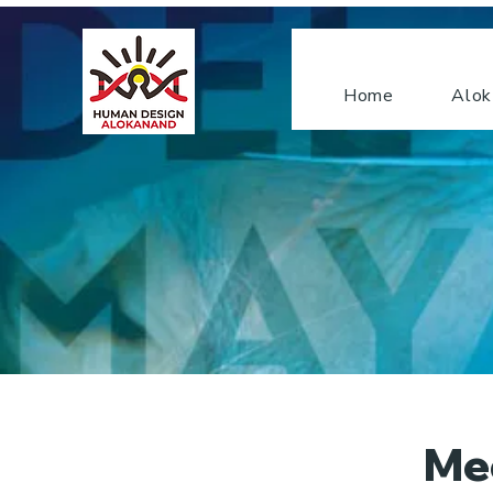
Home
Alok
Mec