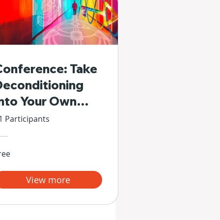
Conference: Take
Deconditioning
Into Your Own
Hands
1 Participants
ree
View more