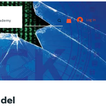
Log In
ademy
 del