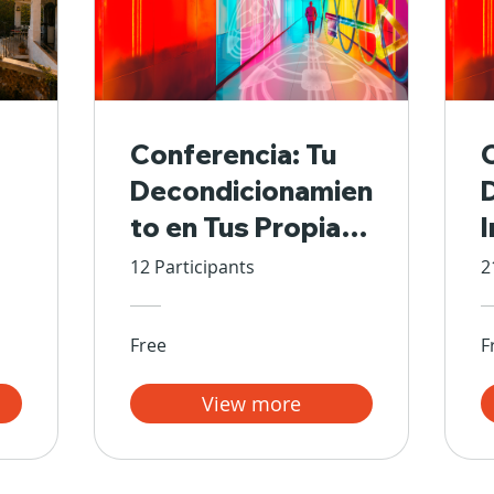
Conferencia: Tu
Decondicionamien
to en Tus Propias
Manos
12 Participants
2
Free
F
View more