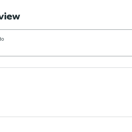
view
do