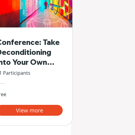
Conference: Take
Deconditioning
Into Your Own
Hands
1 Participants
ree
View more