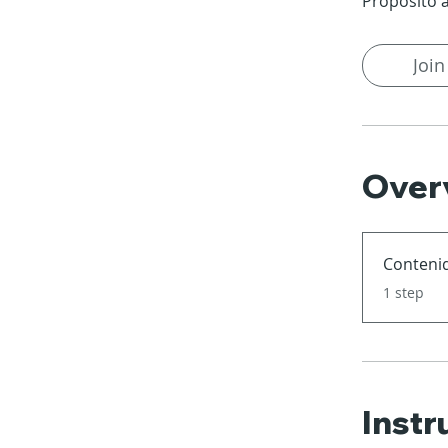
Propósito a
Join
Over
Conteni
.
1 step
Instr