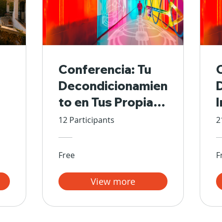
Conferencia: Tu
Decondicionamien
to en Tus Propias
Manos
12 Participants
2
Free
F
View more