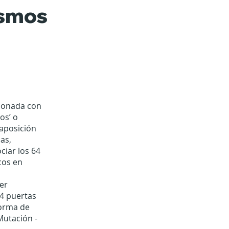
ismos
cionada con
os’ o
raposición
cas,
iar los 64
cos en
ter
 4 puertas
forma de
Mutación -