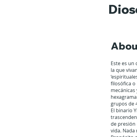
Dios
Abou
Este es un 
la que viva
‘espiritual
filosófica 
mecánicas 
hexagramas
grupos de 
El binario 
trascendent
de presión 
vida. Nada 