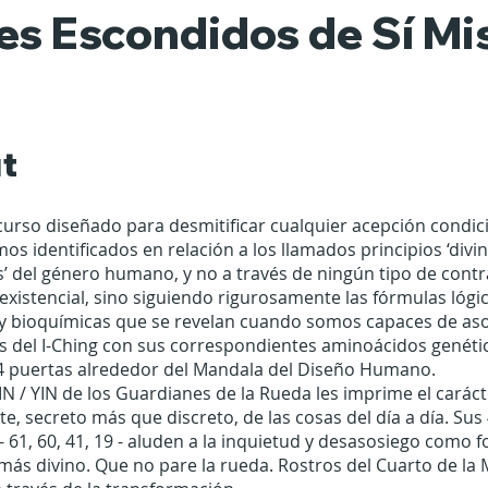
es Escondidos de Sí M
t
curso diseñado para desmitificar cualquier acepción condi
mos identificados en relación a los llamados principios ‘divin
es’ del género humano, y no a través de ningún tipo de cont
o existencial, sino siguiendo rigurosamente las fórmulas lógi
y bioquímicas que se revelan cuando somos capaces de asoc
 del I-Ching con sus correspondientes aminoácidos genéti
4 puertas alrededor del Mandala del Diseño Humano.
YIN / YIN de los Guardianes de la Rueda les imprime el carác
e, secreto más que discreto, de las cosas del día a día. Sus
- 61, 60, 41, 19 - aluden a la inquietud y desasosiego como 
más divino. Que no pare la rueda. Rostros del Cuarto de la 