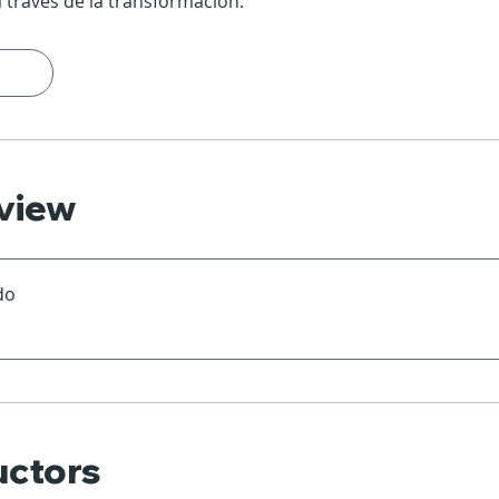
 través de la transformación.
view
do
uctors