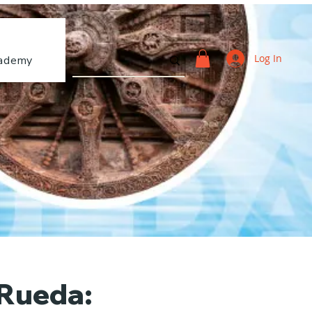
Log In
ademy
 Rueda: