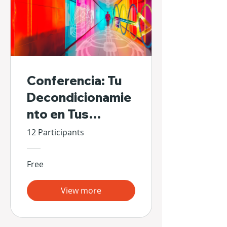
Conferencia: Tu
Decondicionamie
nto en Tus
Propias Manos
12 Participants
Free
View more