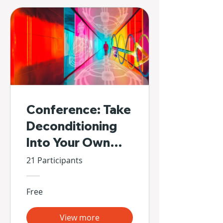
Conference: Take
Deconditioning
Into Your Own
Hands
21 Participants
Free
View more