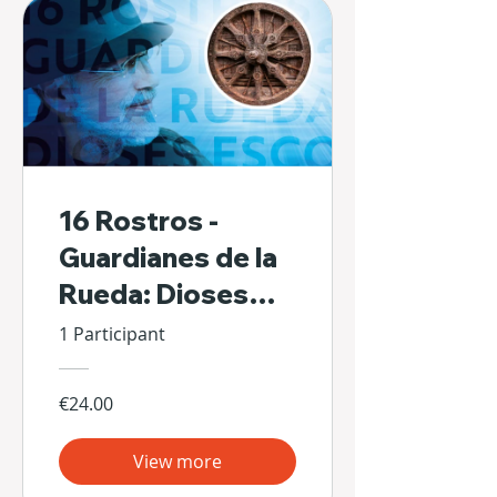
16 Rostros -
Guardianes de la
Rueda: Dioses
Escondidos de Sí
1 Participant
Mismos
€24.00
View more