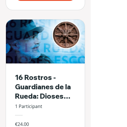
16 Rostros -
Guardianes de la
Rueda: Dioses
Escondidos de Sí
1 Participant
Mismos
€24.00