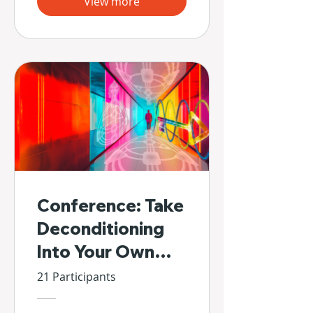
View more
Conference: Take
Deconditioning
Into Your Own
Hands
21 Participants