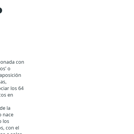
o
cionada con
os’ o
raposición
cas,
iar los 64
cos en
de la
uo nace
o los
, con el