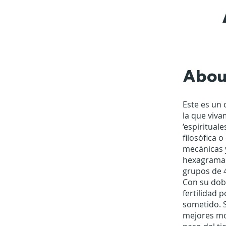
Abou
Este es un 
la que viva
‘espiritual
filosófica 
mecánicas 
hexagramas
grupos de 
Con su dobl
fertilidad 
sometido. S
mejores mo