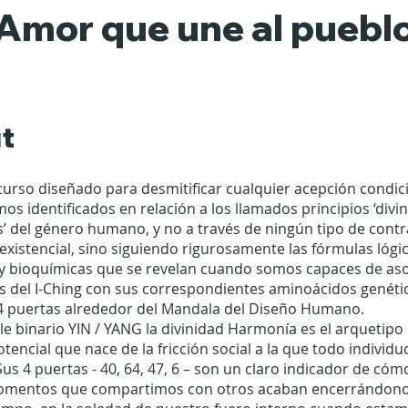
Amor que une al puebl
t
curso diseñado para desmitificar cualquier acepción condi
mos identificados en relación a los llamados principios ‘divin
es’ del género humano, y no a través de ningún tipo de cont
o existencial, sino siguiendo rigurosamente las fórmulas lógi
y bioquímicas que se revelan cuando somos capaces de asoc
 del I-Ching con sus correspondientes aminoácidos genéti
4 puertas alrededor del Mandala del Diseño Humano.
e binario YIN / YANG la divinidad Harmonía es el arquetipo 
potencial que nace de la fricción social a la que todo individ
us 4 puertas - 40, 64, 47, 6 – son un claro indicador de cóm
mentos que compartimos con otros acaban encerrándonos