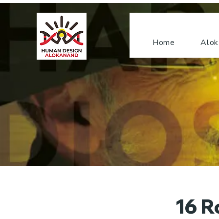
Home
Alok
16 R