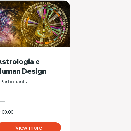
Astrologia e
Human Design
 Participants
400.00
View more