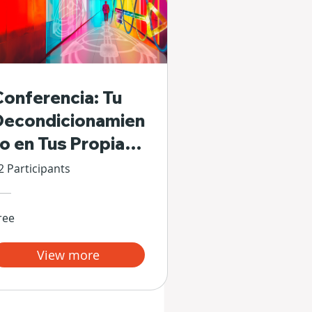
Conferencia: Tu
Decondicionamien
to en Tus Propias
Manos
2 Participants
ree
View more