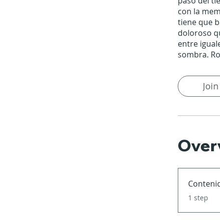
paso del ti
con la mem
tiene que b
doloroso qu
entre igual
sombra. Ros
Join
Over
Conteni
.
1 step