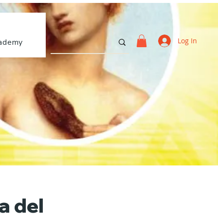
Log In
ademy
a del