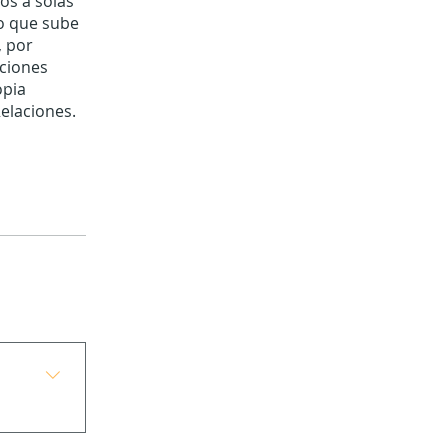
os a solas
o que sube
, por
aciones
opia
Relaciones.