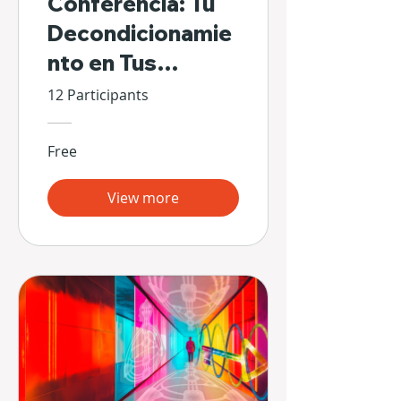
Conferencia: Tu
Decondicionamie
nto en Tus
Propias Manos
12 Participants
Free
View more