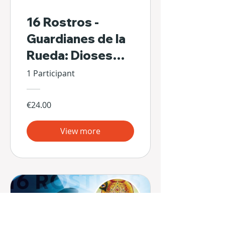
16 Rostros -
Guardianes de la
Rueda: Dioses
Escondidos de Sí
1 Participant
Mismos
€24.00
View more