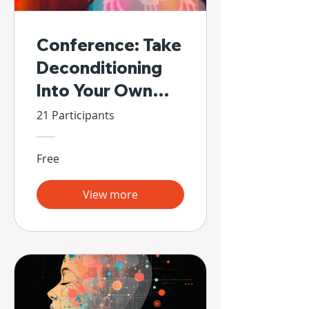
Conference: Take
Deconditioning
Into Your Own
Hands
21 Participants
Free
View more