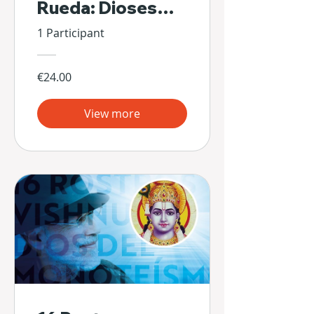
Rueda: Dioses
Escondidos de Sí
1 Participant
Mismos
€24.00
View more