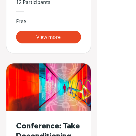
Propias Manos
12 Participants
Free
View more
Conference: Take
Deconditioning