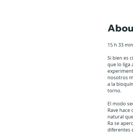
Abou
15 h 33 min
Si bien es 
que lo liga
experiment
nosotros m
a la bioqu
torno.
El modo sec
Rave hace qu
natural qu
Ra se aperc
diferentes 