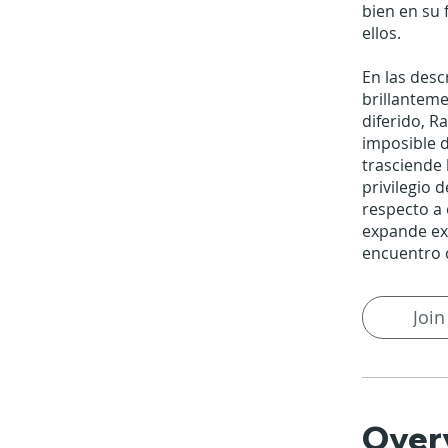
bien en su 
ellos.
En las des
brillanteme
diferido, R
imposible 
trasciende 
privilegio 
respecto a
expande ex
encuentro c
Join
Over