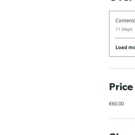
Conteni
.
11 steps
Load m
Price
€60.00