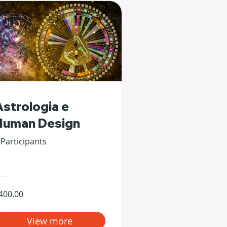
Astrologia e
Human Design
 Participants
400.00
View more