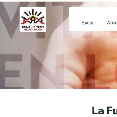
Home
Alok
La F