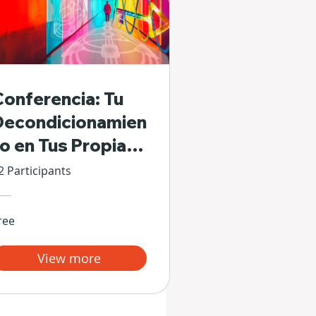
Conferencia: Tu
Decondicionamien
to en Tus Propias
Manos
2 Participants
ree
View more