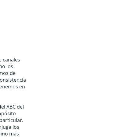
e canales
mo los
emos de
onsistencia
 tenemos en
del ABC del
ropósito
articular.
njuga los
 sino más