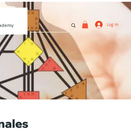
Log In
ademy
nales