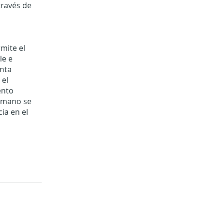
través de
mite el
le e
nta
 el
ento
umano se
ia en el