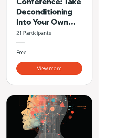
Conference: Take
Deconditioning
Into Your Own
Hands
21 Participants
Free
View more