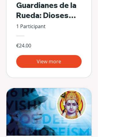
Guardianes de la
Rueda: Dioses
Escondidos de Sí
1 Participant
Mismos
€24.00
View more