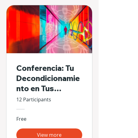
Conferencia: Tu
Decondicionamie
nto en Tus
Propias Manos
12 Participants
Free
View more