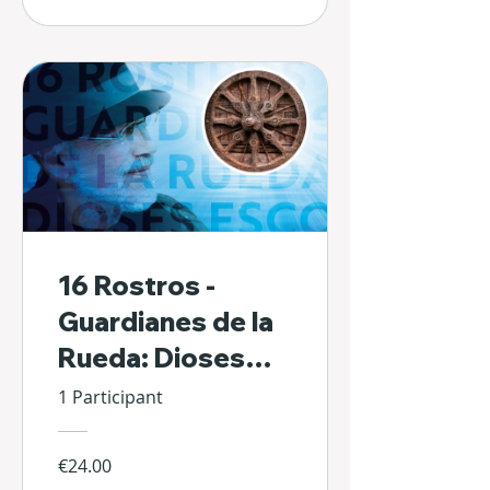
16 Rostros -
Guardianes de la
Rueda: Dioses
Escondidos de Sí
1 Participant
Mismos
€24.00