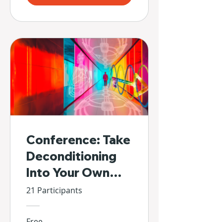
Conference: Take
Deconditioning
Into Your Own
Hands
21 Participants
Free