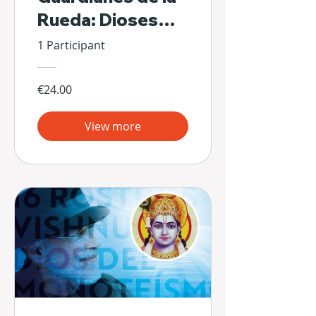
Rueda: Dioses
Escondidos de Sí
1 Participant
Mismos
€24.00
View more