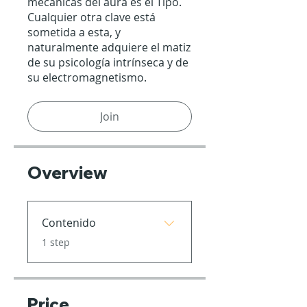
mecánicas del aura es el Tipo.
Cualquier otra clave está
sometida a esta, y
naturalmente adquiere el matiz
de su psicología intrínseca y de
su electromagnetismo.
Join
Overview
Contenido
.
1 step
Price