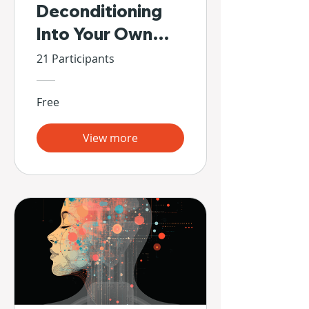
Deconditioning
Into Your Own
Hands
21 Participants
Free
View more