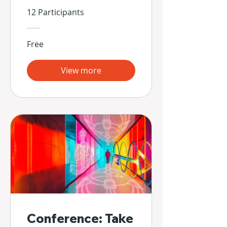
Propias Manos
12 Participants
Free
View more
Conference: Take