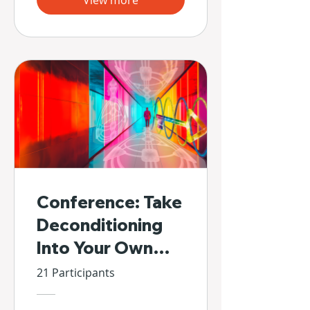
View more
Conference: Take
Deconditioning
Into Your Own
Hands
21 Participants