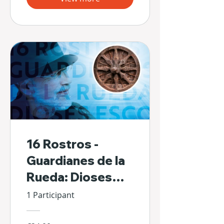
16 Rostros -
Guardianes de la
Rueda: Dioses
Escondidos de Sí
1 Participant
Mismos